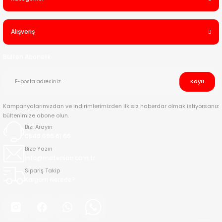
Alışveriş
Bülten Abonelik
Kayıt
Kampanyalarımızdan ve indirimlerimizden ilk siz haberdar olmak istiyorsanız
bültenimize abone olun.
Bizi Arayın
0549 696 61 66
Bize Yazın
info@matersan.com.tr
Sipariş Takip
Kargom Nerede?