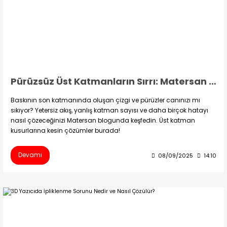
Pürüzsüz Üst Katmanların Sırrı: Matersan İle 3D Baskıdaki Çizgi Sorununu Çözmek
Baskının son katmanında oluşan çizgi ve pürüzler canınızı mı
sıkıyor? Yetersiz akış, yanlış katman sayısı ve daha birçok hatayı
nasıl çözeceğinizi Matersan blogunda keşfedin. Üst katman
kusurlarına kesin çözümler burada!
Devamı
08/09/2025
14:10