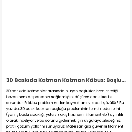
3D Baskıda Katman Katman Kâbus: Boşluk Sorunu ve Çözümleri
3D baskıda katmanlar arasında oluşan boşluklar, hem estetiği
bozan hem de parçanın sağlamlığını düşüren can sıkıcı bir
sorundur. Peki, bu problem neden kaynaklanır ve nasıl çözülür? Bu
yazıda, 3D baskı katman boşluğu probleminin temel nedenlerini
(yanlış baskı sıcaklığı, yetersiz akış hızı, nemli filament vb.) ayrıntılı
olarak inceliyor ve bu sorunu gidermek için uygulayabileceğiniz
pratik çözüm yollarını sunuyoruz. Matersan gibi güvenilir filament