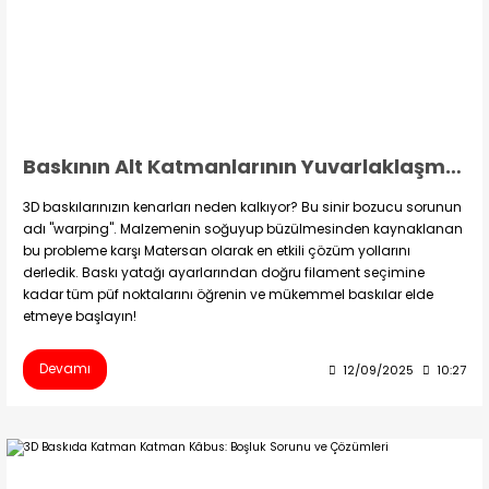
Baskının Alt Katmanlarının Yuvarlaklaşması: Warping Problemi ve Matersan Çözümleri
3D baskılarınızın kenarları neden kalkıyor? Bu sinir bozucu sorunun
adı "warping". Malzemenin soğuyup büzülmesinden kaynaklanan
bu probleme karşı Matersan olarak en etkili çözüm yollarını
derledik. Baskı yatağı ayarlarından doğru filament seçimine
kadar tüm püf noktalarını öğrenin ve mükemmel baskılar elde
etmeye başlayın!
Devamı
12/09/2025
10:27