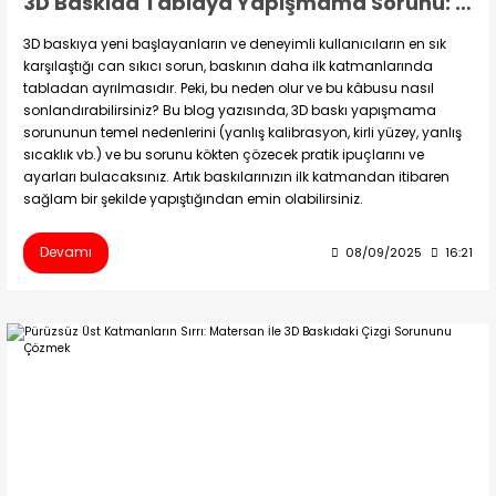
3D Baskıda Tablaya Yapışmama Sorunu: Matersan ile Kesin Çözümler
3D baskıya yeni başlayanların ve deneyimli kullanıcıların en sık
karşılaştığı can sıkıcı sorun, baskının daha ilk katmanlarında
tabladan ayrılmasıdır. Peki, bu neden olur ve bu kâbusu nasıl
sonlandırabilirsiniz? Bu blog yazısında, 3D baskı yapışmama
sorununun temel nedenlerini (yanlış kalibrasyon, kirli yüzey, yanlış
sıcaklık vb.) ve bu sorunu kökten çözecek pratik ipuçlarını ve
ayarları bulacaksınız. Artık baskılarınızın ilk katmandan itibaren
sağlam bir şekilde yapıştığından emin olabilirsiniz.
Devamı
08/09/2025
16:21