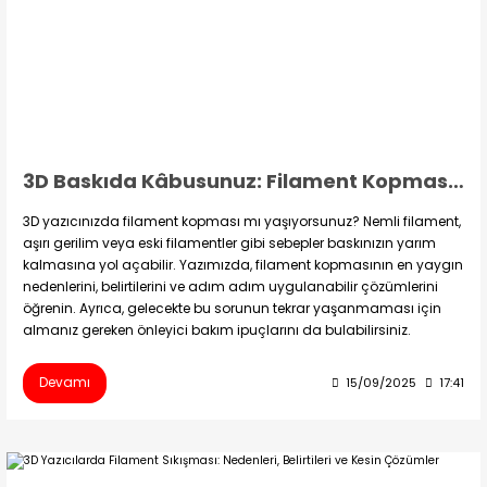
Creality Ender Serisi
Creality CR Serisi
Creality K Serisi
3D Baskıda Kâbusunuz: Filament Kopması ve Çözümleri
Flsun
3D yazıcınızda filament kopması mı yaşıyorsunuz? Nemli filament,
Artillery 3d
aşırı gerilim veya eski filamentler gibi sebepler baskınızın yarım
kalmasına yol açabilir. Yazımızda, filament kopmasının en yaygın
nedenlerini, belirtilerini ve adım adım uygulanabilir çözümlerini
Creality Hi Serisi
öğrenin. Ayrıca, gelecekte bu sorunun tekrar yaşanmaması için
almanız gereken önleyici bakım ipuçlarını da bulabilirsiniz.
Devamı
15/09/2025
17:41